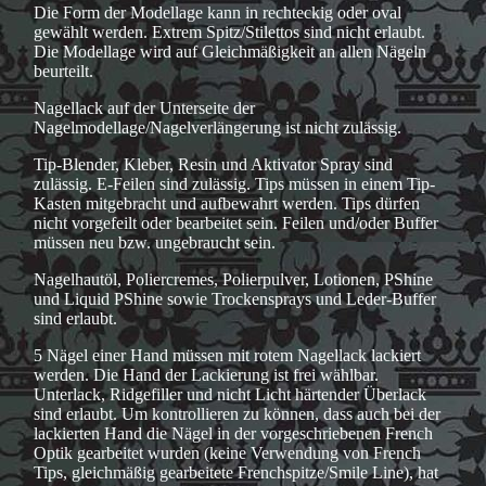
Die Form der Modellage kann in rechteckig oder oval
gewählt werden. Extrem Spitz/Stilettos sind nicht erlaubt.
Die Modellage wird auf Gleichmäßigkeit an allen Nägeln
beurteilt.
Nagellack auf der Unterseite der
Nagelmodellage/Nagelverlängerung ist nicht zulässig.
Tip-Blender, Kleber, Resin und Aktivator Spray sind
zulässig. E-Feilen sind zulässig. Tips müssen in einem Tip-
Kasten mitgebracht und aufbewahrt werden. Tips dürfen
nicht vorgefeilt oder bearbeitet sein. Feilen und/oder Buffer
müssen neu bzw. ungebraucht sein.
Nagelhautöl, Poliercremes, Polierpulver, Lotionen, PShine
und Liquid PShine sowie Trockensprays und Leder-Buffer
sind erlaubt.
5 Nägel einer Hand müssen mit rotem Nagellack lackiert
werden. Die Hand der Lackierung ist frei wählbar.
Unterlack, Ridgefiller und nicht Licht härtender Überlack
sind erlaubt. Um kontrollieren zu können, dass auch bei der
lackierten Hand die Nägel in der vorgeschriebenen French
Optik gearbeitet wurden (keine Verwendung von French
Tips, gleichmäßig gearbeitete Frenchspitze/Smile Line), hat