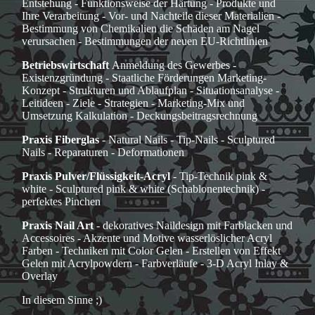
Entstehung - Funktionsweise der Härtung - Produkte und
Ihre Verarbeitung - Vor- und Nachteile dieser Materialien -
Bestimmung von Chemikalien die Schäden am Nagel
verursachen - Bestimmungen der neuen EU-Richtlinien
Betriebswirtschaft
Anmeldung des Gewerbes -
Existenzgründung - Staatliche Förderungen Marketing-
Konzept - Strukturen und Ablaufplan - Situationsanalyse -
Leitideen - Ziele - Strategien - Marketing-Mix und
Umsetzung Kalkulation - Deckungsbeitragsrechnung
Praxis Fiberglas
- Natural Nails - Tip-Nails - Sculptured
Nails - Reparaturen - Deformationen
Praxis Pulver/Flüssigkeit-Acryl
- Tip-Technik pink &
white - Sculptured pink & white (Schablonentechnik) -
perfektes Pinchen
Praxis Nail Art
- dekoratives Naildesign mit Farblacken und
Accessoires - Akzente und Motive wasserlöslicher Acryl
Farben - Techniken mit Color Gelen - Erstellen von Effekt
Gelen mit Acrylpowdern - Farbverläufe - 3-D Acryl Inlay &
Overlay
In diesem Sinne ;)