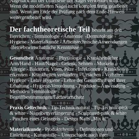
Nagellack auf der Unterseite der Nägel verwendet wird.
Wenn die modellierten Nägel nicht komplett fertig gearbeitet
sind. Wenn am Ende der Prüfung nach dem Ende-Hinweis
weitergearbeitet wird.
Der fachtheoretische Teil
besteht aus den
Bereichen: -Terminologie - Anatomie -Dermatologie -
Hygiene - Materialkunde - Arbeitstechnische Anwendungen
-Betriebswirtschaftliche Kenntnisse
Gesundheit
Anatomie – Physiologie – Krankheitslehre -
Arm/Hand - Haut/Nagel - Gelenk, Sehnen - Muskeln -
Allergie - Bakterien, Viren, Pilze - Infektionen - Krankheiten
erkennen - Krankheiten verhindern - Ursachen - Verhalten
Hygiene - Lehre Hygiene - Lehre der Gesundheit und ihrer
Erhaltung - Hygiene-Verordnung - Produkte – Anwendung –
Methoden Terminologie -
Begriffbestimmungen/Fachwortschatz
Praxis Geltechnik
- Tip-Technik-natural - Tip-Technik-pink
& white - Nagelbettverlängerung - Sculptured-pink & white
- Pinchen eines Gelnagels - Design Nails „Mix it!“
Materialkunde
- Produktchemie – Definitionen und
Einleitung - Kunststoffe – Unterschiede nach ihrer