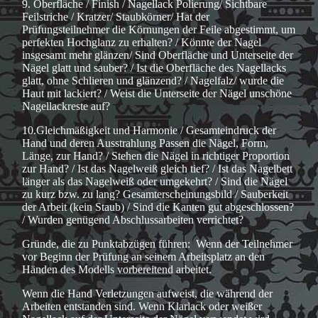
9. Oberfläche / Finish / Nagellack Polierung/ Sichtbare
Feilstriche / Kratzer/ Staubkörner/ Hat der
Prüfungsteilnehmer die Körnungen der Feile abgestimmt, um
perfekten Hochglanz zu erhalten? / Könnte der Nagel
insgesamt mehr glänzen/ Sind Oberfläche und Unterseite der
Nägel glatt und sauber? / Ist die Oberfläche des Nagellacks
glatt, ohne Schlieren und glänzend? / Nagelfalz/ wurde die
Haut mit lackiert? / Weist die Unterseite der Nägel unschöne
Nagellackreste auf?
10.Gleichmäßigkeit und Harmonie / Gesamteindruck der
Hand und deren Ausstrahlung Passen die Nägel, Form,
Länge, zur Hand? / Stehen die Nägel in richtiger Proportion
zur Hand? / Ist das Nagelweiß gleich tief? / Ist das Nagelbett
länger als das Nagelweiß oder umgekehrt? / Sind die Nägel
zu kurz bzw. zu lang? Gesamterscheinungsbild / Sauberkeit
der Arbeit (kein Staub) / Sind die Kanten gut abgeschlossen?
/ Wurden genügend Abschlussarbeiten verrichtet?
Gründe, die zu Punktabzügen führen: Wenn der Teilnehmer
vor Beginn der Prüfung an seinem Arbeitsplatz an den
Händen des Modells vorbereitend arbeitet.
Wenn die Hand Verletzungen aufweist, die während der
Arbeiten entstanden sind. Wenn Klarlack oder weißer