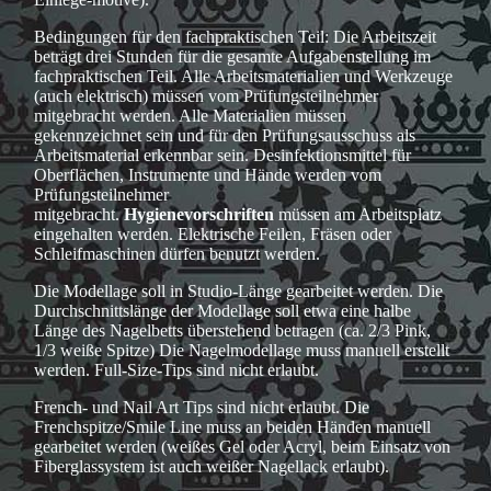
Bedingungen für den fachpraktischen Teil: Die Arbeitszeit
beträgt drei Stunden für die gesamte Aufgabenstellung im
fachpraktischen Teil. Alle Arbeitsmaterialien und Werkzeuge
(auch elektrisch) müssen vom Prüfungsteilnehmer
mitgebracht werden. Alle Materialien müssen
gekennzeichnet sein und für den Prüfungsausschuss als
Arbeitsmaterial erkennbar sein. Desinfektionsmittel für
Oberflächen, Instrumente und Hände werden vom
Prüfungsteilnehmer
mitgebracht.
Hygienevorschriften
müssen am Arbeitsplatz
eingehalten werden. Elektrische Feilen, Fräsen oder
Schleifmaschinen dürfen benutzt werden.
Die Modellage soll in Studio-Länge gearbeitet werden. Die
Durchschnittslänge der Modellage soll etwa eine halbe
Länge des Nagelbetts überstehend betragen (ca. 2/3 Pink,
1/3 weiße Spitze) Die Nagelmodellage muss manuell erstellt
werden. Full-Size-Tips sind nicht erlaubt.
French- und Nail Art Tips sind nicht erlaubt. Die
Frenchspitze/Smile Line muss an beiden Händen manuell
gearbeitet werden (weißes Gel oder Acryl, beim Einsatz von
Fiberglassystem ist auch weißer Nagellack erlaubt).