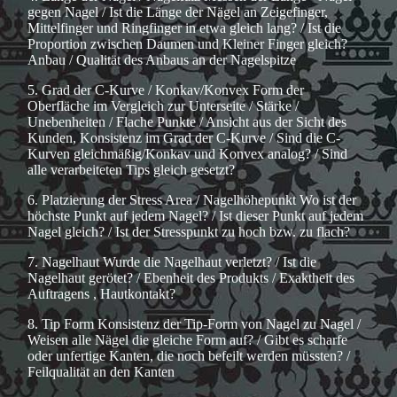
gegen Nagel / Ist die Länge der Nägel an Zeigefinger,
Mittelfinger und Ringfinger in etwa gleich lang? / Ist die
Proportion zwischen Daumen und Kleiner Finger gleich?
Anbau / Qualität des Anbaus an der Nagelspitze
5. Grad der C-Kurve / Konkav/Konvex Form der
Oberfläche im Vergleich zur Unterseite / Stärke /
Unebenheiten / Flache Punkte / Ansicht aus der Sicht des
Kunden, Konsistenz im Grad der C-Kurve / Sind die C-
Kurven gleichmäßig/Konkav und Konvex analog? / Sind
alle verarbeiteten Tips gleich gesetzt?
6. Platzierung der Stress Area / Nagelhöhepunkt Wo ist der
höchste Punkt auf jedem Nagel? / Ist dieser Punkt auf jedem
Nagel gleich? / Ist der Stresspunkt zu hoch bzw. zu flach?
7. Nagelhaut Wurde die Nagelhaut verletzt? / Ist die
Nagelhaut gerötet? / Ebenheit des Produkts / Exaktheit des
Auftragens , Hautkontakt?
8. Tip Form Konsistenz der Tip-Form von Nagel zu Nagel /
Weisen alle Nägel die gleiche Form auf? / Gibt es scharfe
oder unfertige Kanten, die noch befeilt werden müssten? /
Feilqualität an den Kanten