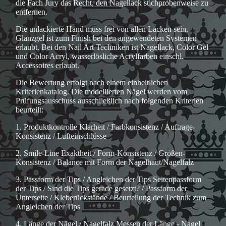
die Fach Jury das Recht, den Nagellack stichprobenweise zu
entfernen.
Die unlackierte Hand muss frei von allen Lacken sein.
Glanzgel ist zum Finish bei den angewendeten Systemen
erlaubt. Bei den Nail Art Techniken ist Nagellack, Color Gel
und Color Acryl, wasserlösliche Acrylfarben einschl.
Accessoires erlaubt.
Die Bewertung erfolgt nach einem einheitlichen
Kriterienkatalog. Die modellierten Nägel werden vom
Prüfungsausschuss ausschließlich nach folgenden Kriterien
beurteilt:
1. Produktkontrolle Klarheit / Farbkonsistenz / Auftrage-
Konsistenz / Lufteinschlüsse
2. Smile-Line Exaktheit / Form-Konsistenz / Größen-
Konsistenz / Balance mit Form der Nagelhaut/Nagelfalz
3. Passform der Tips / Angleichen der Tips Seitenpassform
der Tips / Sind die Tips gerade gesetzt? / Passform der
Unterseite / Kleberückstände / Beurteilung der Technik zum
Angleichen der Tips
4. Länge der Nägel / Nagelfalz Messen der Länge - Nagel