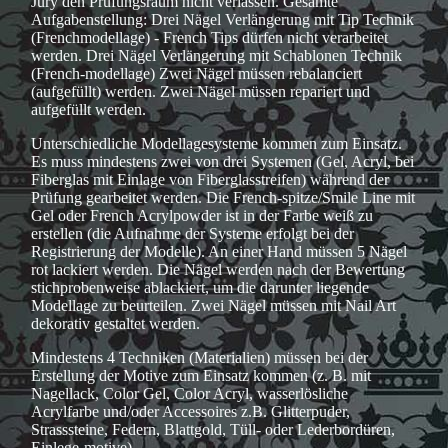
Jury den Prüfungsraum nicht verlassen. Gesamte
Aufgabenstellung: Drei Nägel Verlängerung mit Tip Technik
(Frenchmodellage) - French Tips dürfen nicht verarbeitet
werden. Drei Nägel Verlängerung mit Schablonen Technik
(French-modellage) Zwei Nägel müssen rebalanciert
(aufgefüllt) werden. Zwei Nägel müssen repariert und
aufgefüllt werden.
Unterschiedliche Modellagesysteme kommen zum Einsatz.
Es muss mindestens zwei von drei Systemen (Gel, Acryl, bei
Fiberglas mit Einlage von Fiberglasstreifen) während der
Prüfung gearbeitet werden. Die French-spitze/Smile Line mit
Gel oder French Acrylpowder ist in der Farbe weiß zu
erstellen (die Aufnahme der Systeme erfolgt bei der
Registrierung der Modelle). An einer Hand müssen 5 Nägel
rot lackiert werden. Die Nägel werden nach der Bewertung
stichprobenweise ablackiert, um die darunter liegende
Modellage zu beurteilen. Zwei Nägel müssen mit Nail Art
dekorativ gestaltet werden.
Mindestens 4 Techniken (Materialien) müssen bei der
Erstellung der Motive zum Einsatz kommen (z. B. mit
Nagellack, Color Gel, Color Acryl, wasserlösliche
Acrylfarbe und/oder Accessoires z.B. Glitterpuder,
Strasssteine, Federn, Blattgold, Tüll- oder Lederbordüren,
Einlege-motive).