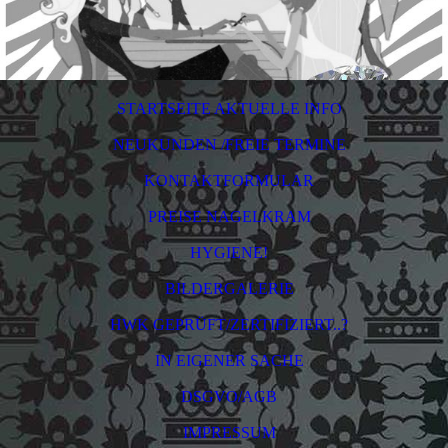
STARTSEITE AKTUELLE INFO
NEUKUNDEN /FREIE TERMINE
KONTAKTFORMULAR
PREISE NAGELKRAM
HYGIENE!
BILDERGALERIE
HWK GEPRÜFT/ZERTIFIZIERT..?
IN EIGENER SACHE
DSGVO/AGB
IMPRESSUM