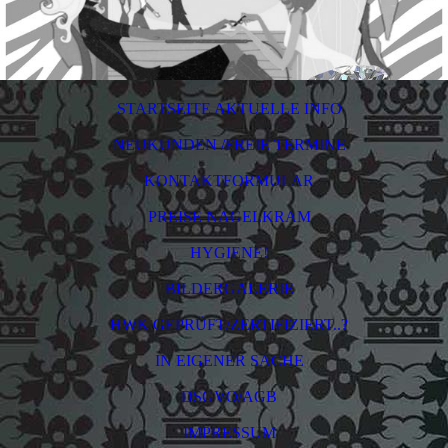
STARTSEITE AKTUELLE INFO
NEUKUNDEN /FREIE TERMINE
KONTAKTFORMULAR
PREISE NAGELKRAM
HYGIENE!
BILDERGALERIE
HWK GEPRÜFT/ZERTIFIZIERT..?
IN EIGENER SACHE
DSGVO/AGB
IMPRESSUM